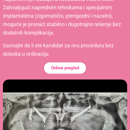
Zahvaljujući naprednim tehnikama i specijalnim
implantatima (zigomatični, pterigoidni i nazalni),
moguće je pronaći stabilno i dugotrajno rešenje bez
dodatnih komplikacija.
Saznajte da li ste kandidat za ovu proceduru bez
dolaska u ordinaciju.
Online pregled