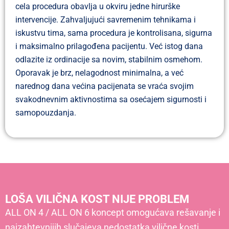
cela procedura obavlja u okviru jedne hirurške
intervencije. Zahvaljujući savremenim tehnikama i
iskustvu tima, sama procedura je kontrolisana, sigurna
i maksimalno prilagođena pacijentu. Već istog dana
odlazite iz ordinacije sa novim, stabilnim osmehom.
Oporavak je brz, nelagodnost minimalna, a već
narednog dana većina pacijenata se vraća svojim
svakodnevnim aktivnostima sa osećajem sigurnosti i
samopouzdanja.
LOŠA VILIČNA KOST NIJE PROBLEM
ALL ON 4 / ALL ON 6 koncept omogućava rešavanje i
najzahtevnijih slučajeva nedostatka vilične kosti.