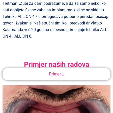
Tretman „Zubi za dan“ podrazumeva da za samo nekoliko
sati dobijete fiksne zube na implantima koji se ne skidaju.
Tehnika ALL ON 4 / 6 omogućava potpuno prirodan osećaj,
govor i žvakanje. Naš stručni tim, koji predvodi dr Vlatko
Kalamanda već 20 godina uspešno primenjuje tehniku ALL
ON 4 i ALL ON 6.
Primjer naših radova
Primer 1