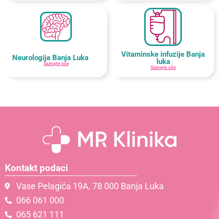
Vitaminske infuzije Banja
Neurologija Banja Luka
luka
Saznajte više
Saznajte više
Kontakt podaci
Vase Pelagića 19A, 78 000 Banja Luka
066 061 000
065 621 111