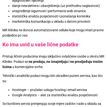
dijagnostike i liječenja
slanje newslettera i obavještenja (uz prethodnu saglasnost)
unapređenje sigurnosti i performansi web stranice
statistička analiza posjećenosti i ponašanja korisnika
marketinška komunikacija u skladu s datom privolom
MR Klinika ne donosi automatizovane odluke koje mogu imati pravne
posljedice po vas.
Ko ima uvid u vaše lične podatke
Pristup ličnim podacima imaju isključivo ovlašćene osobe u okviru MR
Klinike. Podaci se
ne prodaju, ne iznajmljuju i ne prosljeđuju trećim
licima
u komercijalne svrhe.
Tehnički i analitički podaci mogu biti obrađeni putem servisa, kao što
su:
Hostinger – pružalac usluga hosting i email servisa
Google Analytics – alat za statističku analizu posjećenosti
Svi korišteni servisi primjenjuju svoje mjere zaštite i rade u skladu sa