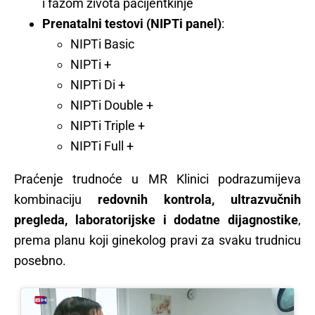
i fazom života pacijentkinje
Prenatalni testovi (NIPTi panel)
:
NIPTi Basic
NIPTi +
NIPTi Di +
NIPTi Double +
NIPTi Triple +
NIPTi Full +
Praćenje trudnoće u MR Klinici podrazumijeva
kombinaciju
redovnih kontrola, ultrazvučnih
pregleda, laboratorijske i dodatne dijagnostike
,
prema planu koji ginekolog pravi za svaku trudnicu
posebno.