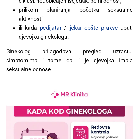
ciklusi, neuobičajen iscjedak, bolni odnosi)
prilikom planiranja početka seksualne
aktivnosti
ili kada
pedijatar
/
ljekar opšte prakse
uputi
djevojku ginekologu.
Ginekolog prilagođava pregled uzrastu,
simptomima i tome da li je djevojka imala
seksualne odnose.