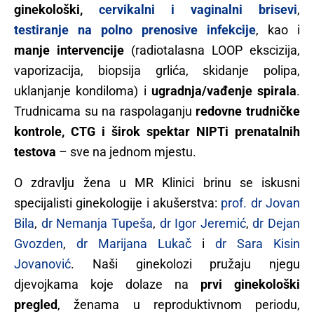
ginekološki,
cervikalni i vaginalni brisevi
,
testiranje na polno prenosive infekcije
, kao i
manje intervencije
(radiotalasna LOOP ekscizija,
vaporizacija, biopsija grlića, skidanje polipa,
uklanjanje kondiloma) i
ugradnja/vađenje spirala
.
Trudnicama su na raspolaganju
redovne trudničke
kontrole, CTG i širok spektar NIPTi prenatalnih
testova
– sve na jednom mjestu.
O zdravlju žena u MR Klinici brinu se iskusni
specijalisti ginekologije i akušerstva:
prof. dr Jovan
Bila
,
dr Nemanja Tupeša
,
dr Igor Jeremić
,
dr Dejan
Gvozden
,
dr Marijana Lukač
i
dr Sara Kisin
Jovanović
. Naši ginekolozi pružaju njegu
djevojkama koje dolaze na
prvi ginekološki
pregled
, ženama u reproduktivnom periodu,