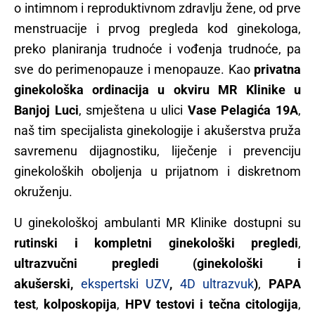
o intimnom i reproduktivnom zdravlju žene, od prve
menstruacije i prvog pregleda kod ginekologa,
preko planiranja trudnoće i vođenja trudnoće, pa
sve do perimenopauze i menopauze. Kao
privatna
ginekološka ordinacija u okviru MR Klinike u
Banjoj Luci
, smještena u ulici
Vase Pelagića 19A
,
naš tim specijalista ginekologije i akušerstva pruža
savremenu dijagnostiku, liječenje i prevenciju
ginekoloških oboljenja u prijatnom i diskretnom
okruženju.
U ginekološkoj ambulanti MR Klinike dostupni su
rutinski i kompletni ginekološki pregledi
,
ultrazvučni pregledi (ginekološki i
akušerski,
ekspertski UZV
,
4D ultrazvuk
)
,
PAPA
test
,
kolposkopija
,
HPV testovi i tečna citologija
,