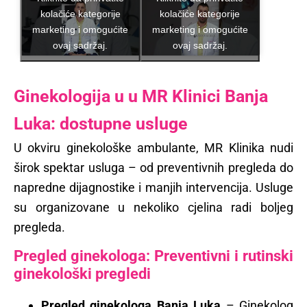
kolačiće kategorije
kolačiće kategorije
marketing i omogućite
marketing i omogućite
ovaj sadržaj.
ovaj sadržaj.
Ginekologija u u MR Klinici Banja
Luka: dostupne usluge
U okviru ginekološke ambulante, MR Klinika nudi
širok spektar usluga – od preventivnih pregleda do
napredne dijagnostike i manjih intervencija. Usluge
su organizovane u nekoliko cjelina radi boljeg
pregleda.
Pregled ginekologa: Preventivni i rutinski
ginekološki pregledi
Pregled ginekologa Banja Luka
– Ginekolog