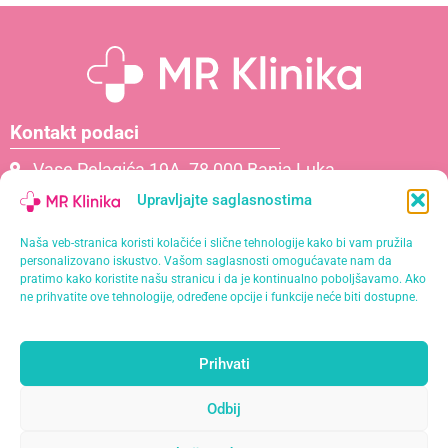
Kontakt podaci
Vase Pelagića 19A, 78 000 Banja Luka
066 061 000
Upravljajte saglasnostima
065 621 111
Naša veb-stranica koristi kolačiće i slične tehnologije kako bi vam pružila
info@mrklinika.ba
personalizovano iskustvo. Vašom saglasnosti omogućavate nam da
pratimo kako koristite našu stranicu i da je kontinualno poboljšavamo. Ako
Politika privatnosti
ne prihvatite ove tehnologije, određene opcije i funkcije neće biti dostupne.
Politika kolačića (EU)
Prihvati
Naša misija je pružiti personalizirane usluge s
najvišim standardima kvalitete u opuštajućem i
Odbij
profesionalnom okruženju.