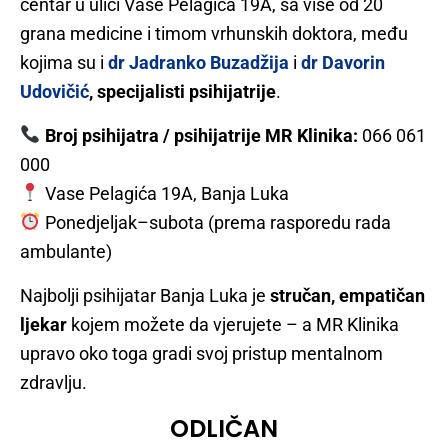
centar u ulici Vase Pelagića 19A, sa više od 20
grana medicine i timom vrhunskih doktora, među
kojima su i
dr Jadranko Buzadžija
i
dr Davorin
Udovičić
, specijalisti psihijatrije
.
Broj psihijatra / psihijatrije MR Klinika:
066 061
000
Vase Pelagića 19A, Banja Luka
Ponedjeljak–subota (prema rasporedu rada
ambulante)
Najbolji psihijatar Banja Luka je
stručan, empatičan
ljekar
kojem možete da vjerujete – a MR Klinika
upravo oko toga gradi svoj pristup mentalnom
zdravlju.
ODLIČAN