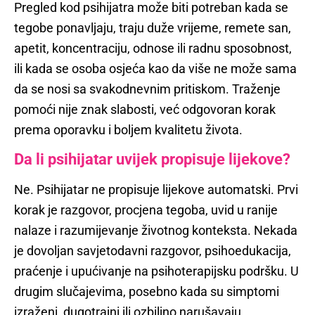
Pregled kod psihijatra može biti potreban kada se
tegobe ponavljaju, traju duže vrijeme, remete san,
apetit, koncentraciju, odnose ili radnu sposobnost,
ili kada se osoba osjeća kao da više ne može sama
da se nosi sa svakodnevnim pritiskom. Traženje
pomoći nije znak slabosti, već odgovoran korak
prema oporavku i boljem kvalitetu života.
Da li psihijatar uvijek propisuje lijekove?
Ne. Psihijatar ne propisuje lijekove automatski. Prvi
korak je razgovor, procjena tegoba, uvid u ranije
nalaze i razumijevanje životnog konteksta. Nekada
je dovoljan savjetodavni razgovor, psihoedukacija,
praćenje i upućivanje na psihoterapijsku podršku. U
drugim slučajevima, posebno kada su simptomi
izraženi, dugotrajni ili ozbiljno narušavaju