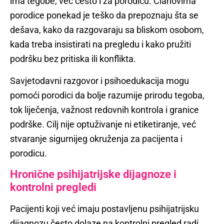
ima tegobe, već često i za porodicu. Članovima
porodice ponekad je teško da prepoznaju šta se
dešava, kako da razgovaraju sa bliskom osobom,
kada treba insistirati na pregledu i kako pružiti
podršku bez pritiska ili konflikta.
Savjetodavni razgovor i psihoedukacija mogu
pomoći porodici da bolje razumije prirodu tegoba,
tok liječenja, važnost redovnih kontrola i granice
podrške. Cilj nije optuživanje ni etiketiranje, već
stvaranje sigurnijeg okruženja za pacijenta i
porodicu.
Hronične psihijatrijske dijagnoze i
kontrolni pregledi
Pacijenti koji već imaju postavljenu psihijatrijsku
dijagnozu često dolaze na kontrolni pregled radi