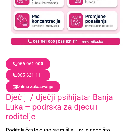
066 061 000
065 621 111
Online zakazivanje
Dječiji / dječji psihijatar Banja
Luka – podrška za djecu i
roditelje
Roditelji često dugo razmišljaju prije nego što