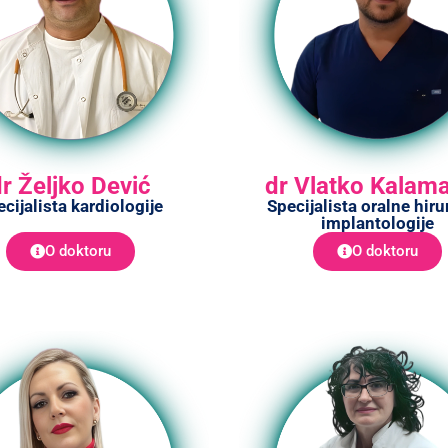
dr Željko Dević
dr Vlatko Kalam
cijalista kardiologije
Specijalista oralne hirur
implantologije
O doktoru
O doktoru