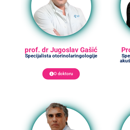
prof. dr Jugoslav Gašić
Pr
Specijalista otorinolaringologije
Spe
akuš
O doktoru