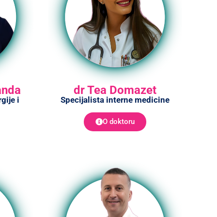
anda
dr Tea Domazet
gije i
Specijalista interne medicine
O doktoru