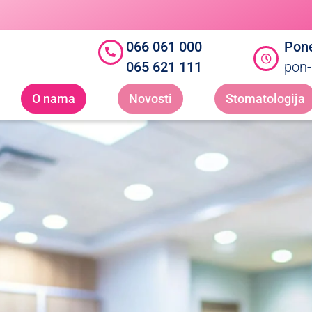
066 061 000
Pone
065 621 111
pon-
O nama
Novosti
Stomatologija