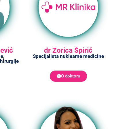
ević
dr Zorica Špirić
e,
Specijalista nuklearne medicine
hirurgije
O doktoru