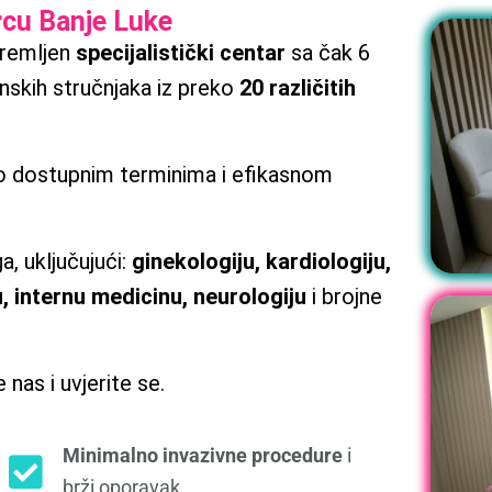
rcu Banje Luke
premljen
specijalistički centar
sa čak 6
skih stručnjaka iz preko
20 različitih
o dostupnim terminima i efikasnom
a, uključujući:
ginekologiju, kardiologiju,
u, internu medicinu, neurologiju
i brojne
 nas i uvjerite se.
Minimalno invazivne procedure
i
brži oporavak