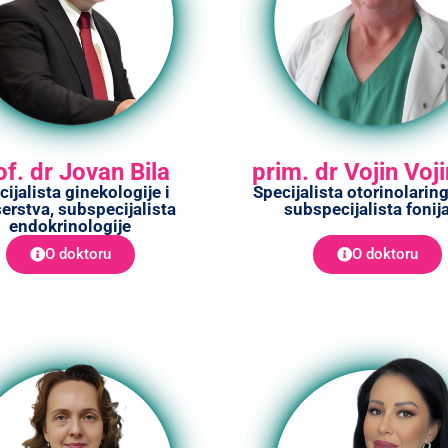
of. dr Jovan Bila
prim. dr Vojin Voj
cijalista ginekologije i
Specijalista otorinolarin
erstva, subspecijalista
subspecijalista fonij
endokrinologije
O doktoru
O doktoru