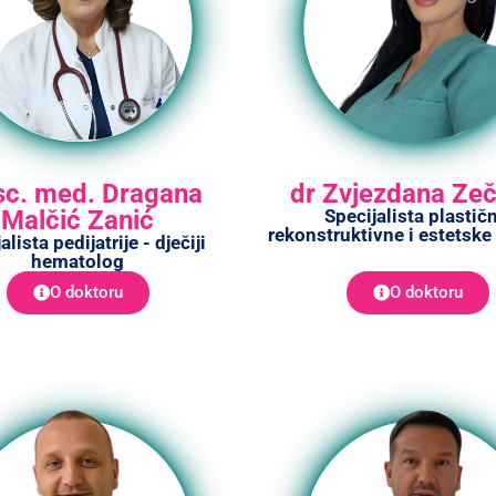
sc. med. Dragana
dr Zvjezdana Zeč
Malčić Zanić
Specijalista plastičn
rekonstruktivne i estetske 
alista pedijatrije - dječiji
hematolog
O doktoru
O doktoru