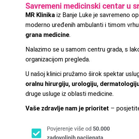
Savremeni medicinski centar u s
MR Klinika
iz Banje Luke je savremeno o
moderno uređenih ambulanti i timom vrhun
grana medicine
.
Nalazimo se u samom centru grada, s lak
organizacijom pregleda.
U našoj klinici pružamo širok spektar uslug
oralnu hirurgiju, urologiju, dermatologij
druge usluge iz oblasti medicine.
Vaše zdravlje nam je prioritet
– posjetite
Povjerenje više od
50.000
zadovoljnih pacijenata