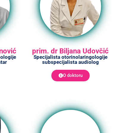
inović
prim. dr Biljana Udovčić
gologije
Specijalista otorinolaringologije
atar
subspecijalista audiolog
O doktoru