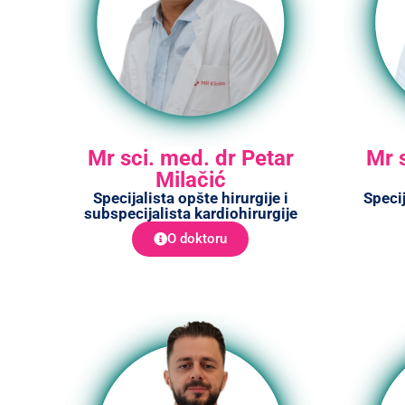
Mr sci. med. dr Petar
Mr 
Milačić
Specijalista opšte hirurgije i
Specij
subspecijalista kardiohirurgije
O doktoru