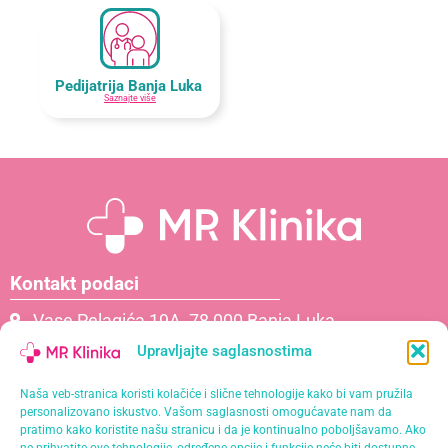
Pedijatrija Banja Luka
Saznajte više
Kontakt podaci
Vase Pelagića 19A, 78 000 Banja Luka
066 061 000
Upravljajte saglasnostima
065 621 111
Naša veb-stranica koristi kolačiće i slične tehnologije kako bi vam pružila
info@mrklinika.ba
personalizovano iskustvo. Vašom saglasnosti omogućavate nam da
pratimo kako koristite našu stranicu i da je kontinualno poboljšavamo. Ako
Politika privatnosti