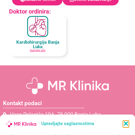
Doktor ordinira:
Kardiohirurgija Banja
Luka
Saznajte više
Kontakt podaci
Vase Pelagića 19A, 78 000 Banja Luka
066 061 000
Upravljajte saglasnostima
065 621 111