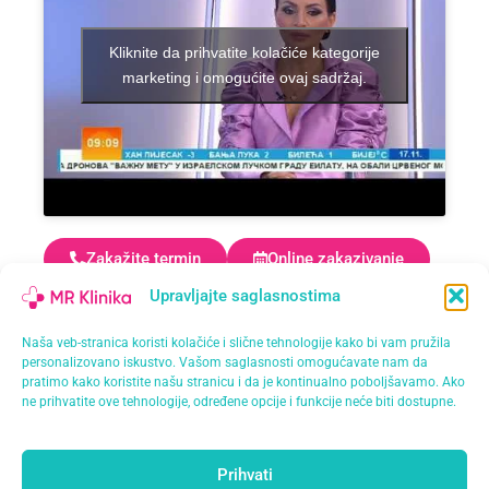
Kliknite da prihvatite kolačiće kategorije
marketing i omogućite ovaj sadržaj.
Zakažite termin
Online zakazivanje
Upravljajte saglasnostima
Doktor ordinira:
Naša veb-stranica koristi kolačiće i slične tehnologije kako bi vam pružila
personalizovano iskustvo. Vašom saglasnosti omogućavate nam da
pratimo kako koristite našu stranicu i da je kontinualno poboljšavamo. Ako
Dermatologija Banja
ne prihvatite ove tehnologije, određene opcije i funkcije neće biti dostupne.
Luka
Saznajte više
Prihvati