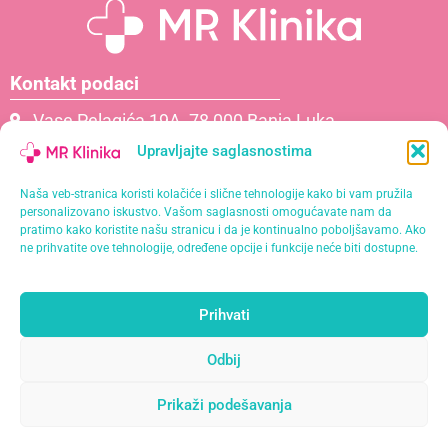
Kontakt podaci
Vase Pelagića 19A, 78 000 Banja Luka
066 061 000
Upravljajte saglasnostima
065 621 111
Naša veb-stranica koristi kolačiće i slične tehnologije kako bi vam pružila
info@mrklinika.ba
personalizovano iskustvo. Vašom saglasnosti omogućavate nam da
pratimo kako koristite našu stranicu i da je kontinualno poboljšavamo. Ako
Politika privatnosti
ne prihvatite ove tehnologije, određene opcije i funkcije neće biti dostupne.
Politika kolačića (EU)
Prihvati
Naša misija je pružiti personalizirane usluge s
najvišim standardima kvalitete u opuštajućem i
Odbij
profesionalnom okruženju.
Prikaži podešavanja