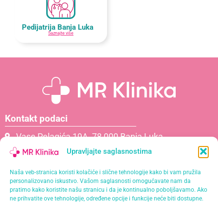
Pedijatrija Banja Luka
Saznajte više
Kontakt podaci
Vase Pelagića 19A, 78 000 Banja Luka
066 061 000
Upravljajte saglasnostima
065 621 111
Naša veb-stranica koristi kolačiće i slične tehnologije kako bi vam pružila
info@mrklinika.ba
personalizovano iskustvo. Vašom saglasnosti omogućavate nam da
pratimo kako koristite našu stranicu i da je kontinualno poboljšavamo. Ako
Politika privatnosti
ne prihvatite ove tehnologije, određene opcije i funkcije neće biti dostupne.
Politika kolačića (EU)