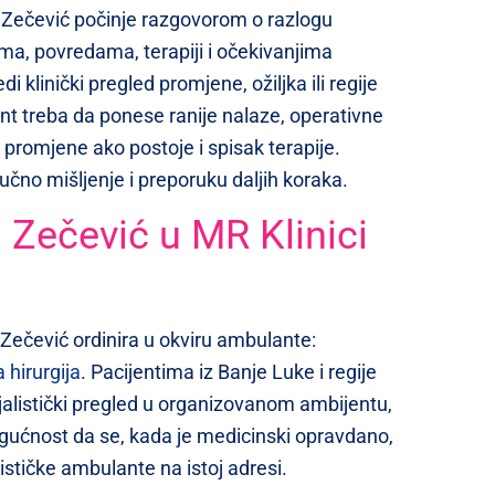
 Zečević počinje razgovorom o razlogu
ama, povredama, terapiji i očekivanjima
i klinički pregled promjene, ožiljka ili regije
ent treba da ponese ranije nalaze, operativne
a promjene ako postoje i spisak terapije.
učno mišljenje i preporuku daljih koraka.
 Zečević u MR Klinici
 Zečević ordinira u okviru ambulante:
 hirurgija
. Pacijentima iz Banje Luke i regije
ijalistički pregled u organizovanom ambijentu,
gućnost da se, kada je medicinski opravdano,
lističke ambulante na istoj adresi.