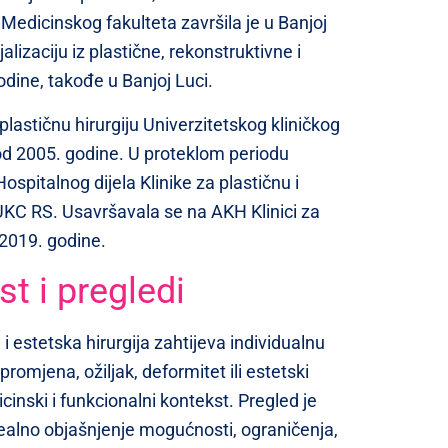
e Medicinskog fakulteta završila je u Banjoj
alizaciju iz plastične, rekonstruktivne i
odine, takođe u Banjoj Luci.
plastičnu hirurgiju Univerzitetskog kliničkog
od 2005. godine. U proteklom periodu
Hospitalnog dijela Klinike za plastičnu i
 UKC RS. Usavršavala se na AKH Klinici za
 2019. godine.
t i pregledi
 i estetska hirurgija zahtijeva individualnu
romjena, ožiljak, deformitet ili estetski
cinski i funkcionalni kontekst. Pregled je
 realno objašnjenje mogućnosti, ograničenja,