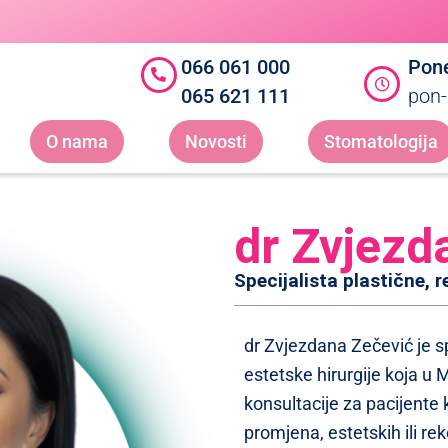
066 061 000
Pone
065 621 111
pon-
O nama
Novosti
Stomatologija
dr Zvjezd
Specijalista plastične, r
dr Zvjezdana Zečević je sp
estetske hirurgije koja u M
konsultacije za pacijente 
promjena, estetskih ili r