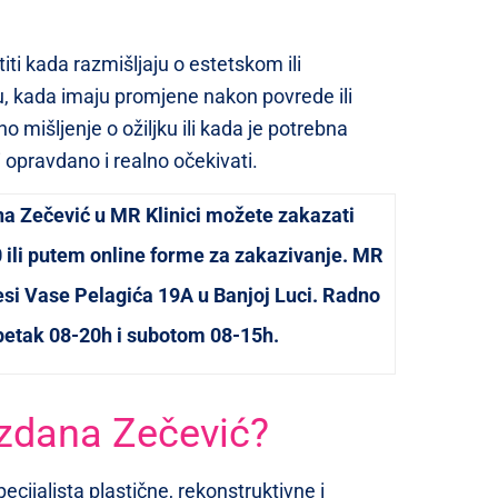
iti kada razmišljaju o estetskom ili
, kada imaju promjene nakon povrede ili
o mišljenje o ožiljku ili kada je potrebna
 opravdano i realno očekivati.
na Zečević u MR Klinici možete zakazati
 ili putem online forme za zakazivanje. MR
resi Vase Pelagića 19A u Banjoj Luci. Radno
petak 08-20h i subotom 08-15h.
ezdana Zečević?
ecijalista plastične, rekonstruktivne i