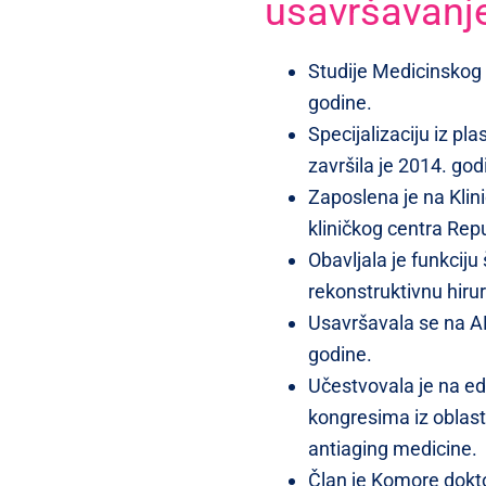
usavršavanj
Studije Medicinskog f
godine.
Specijalizaciju iz pla
završila je 2014. god
Zaposlena je na Klini
kliničkog centra Rep
Obavljala je funkciju 
rekonstruktivnu hiru
Usavršavala se na AK
godine.
Učestvovala je na e
kongresima iz oblasti
antiaging medicine.
Član je Komore dokt