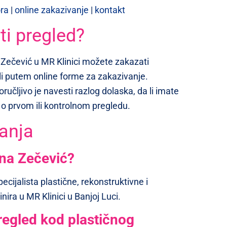
ora
|
online zakazivanje
|
kontakt
i pregled?
 Zečević u MR Klinici možete zakazati
i putem online forme za zakazivanje.
ručljivo je navesti razlog dolaska, da li imate
di o prvom ili kontrolnom pregledu.
anja
ana Zečević?
ecijalista plastične, rekonstruktivne i
inira u MR Klinici u Banjoj Luci.
regled kod plastičnog