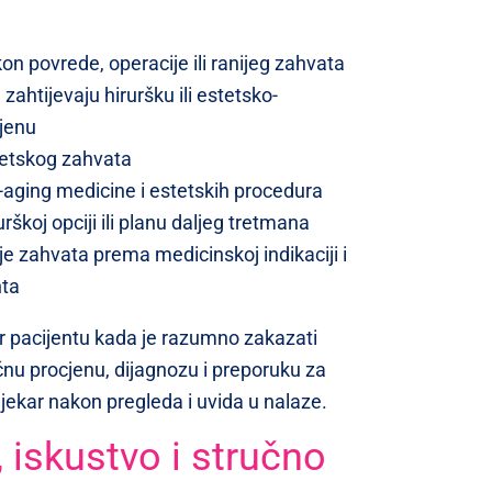
on povrede, operacije ili ranijeg zahvata
ahtijevaju hiruršku ili estetsko-
cjenu
stetskog zahvata
ti-aging medicine i estetskih procedura
rškoj opciji ili planu daljeg tretmana
je zahvata prema medicinskoj indikaciji i
nta
tir pacijentu kada je razumno zakazati
ačnu procjenu, dijagnozu i preporuku za
jekar nakon pregleda i uvida u nalaze.
 iskustvo i stručno