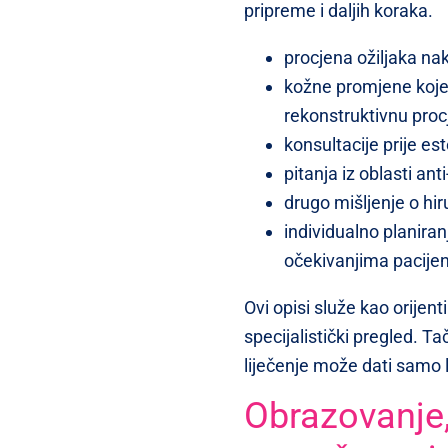
pripreme i daljih koraka.
procjena ožiljaka nak
kožne promjene koje z
rekonstruktivnu pro
konsultacije prije e
pitanja iz oblasti an
drugo mišljenje o hiru
individualno planiran
očekivanjima pacije
Ovi opisi služe kao orijen
specijalistički pregled. T
liječenje može dati samo l
Obrazovanje,