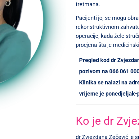
tretmana.
Pacijenti joj se mogu obrat
rekonstruktivnom zahvatu
operacije, kada žele stručn
procjena šta je medicinski
Pregled kod dr Zvjezda
pozivom na 066 061 000
Klinika se nalazi na ad
vrijeme je ponedjeljak-
Ko je dr Zvj
dr Zvjezdana Zečević je sp