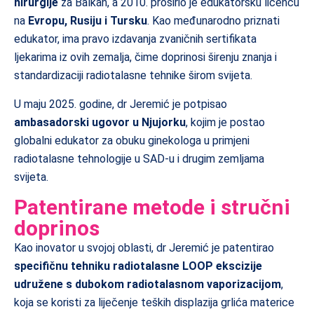
hirurgije
za Balkan, a 2010. proširio je edukatorsku licencu
na
Evropu, Rusiju i Tursku
. Kao međunarodno priznati
edukator, ima pravo izdavanja zvaničnih sertifikata
ljekarima iz ovih zemalja, čime doprinosi širenju znanja i
standardizaciji radiotalasne tehnike širom svijeta.
U maju 2025. godine, dr Jeremić je potpisao
ambasadorski ugovor u Njujorku
, kojim je postao
globalni edukator za obuku ginekologa u primjeni
radiotalasne tehnologije u SAD-u i drugim zemljama
svijeta.
Patentirane metode i stručni
doprinos
Kao inovator u svojoj oblasti, dr Jeremić je patentirao
specifičnu tehniku radiotalasne LOOP ekscizije
udružene s dubokom radiotalasnom vaporizacijom
,
koja se koristi za liječenje teških displazija grlića materice