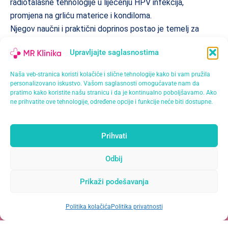
radiotalasne tehnologije u liječenju HPV infekcija,
promjena na grliću materice i kondiloma.
Njegov naučni i praktični doprinos postao je temelj za
primjenu savremenih, minimalno invazivnih tehnika u
Upravljajte saglasnostima
ginekološkoj i dermatohirurškoj praksi širom svijeta.
Naša veb-stranica koristi kolačiće i slične tehnologije kako bi vam pružila
Zahvaljujući svom znanju, inovativnosti i dugogodišnjem
personalizovano iskustvo. Vašom saglasnosti omogućavate nam da
iskustvu,
dr Igor Jeremić
predstavlja jednog od
pratimo kako koristite našu stranicu i da je kontinualno poboljšavamo. Ako
najznačajnijih stručnjaka u oblasti radiotalasne hirurgije.
ne prihvatite ove tehnologije, određene opcije i funkcije neće biti dostupne.
Njegov rad donosi novu dimenziju u liječenju ginekoloških i
dermatoloških oboljenja – sigurnije, preciznije i efikasnije
Prihvati
metode koje doprinose bržem oporavku pacijenata i
očuvanju zdravlja.
Odbij
Prikaži podešavanja
Politika kolačića
Politika privatnosti
Open
chaty