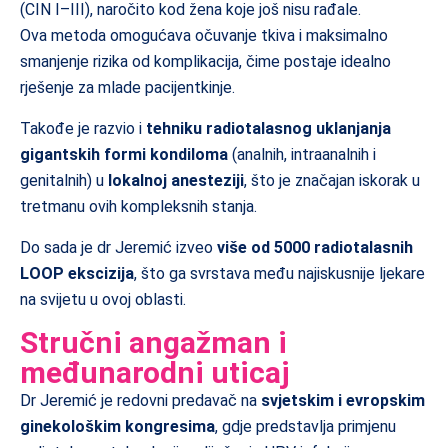
(CIN I–III), naročito kod žena koje još nisu rađale.
Ova metoda omogućava očuvanje tkiva i maksimalno
smanjenje rizika od komplikacija, čime postaje idealno
rješenje za mlade pacijentkinje.
Takođe je razvio i
tehniku radiotalasnog uklanjanja
gigantskih formi kondiloma
(analnih, intraanalnih i
genitalnih) u
lokalnoj anesteziji
, što je značajan iskorak u
tretmanu ovih kompleksnih stanja.
Do sada je dr Jeremić izveo
više od 5000 radiotalasnih
LOOP ekscizija
, što ga svrstava među najiskusnije ljekare
na svijetu u ovoj oblasti.
Stručni angažman i
međunarodni uticaj
Dr Jeremić je redovni predavač na
svjetskim i evropskim
ginekološkim kongresima
, gdje predstavlja primjenu