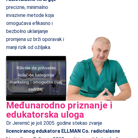
precizne, minimalno
invazivne metode koja
omogućava efikasno i
bezbolno uklanjanje
promjena uz brži oporavak i
manji rizik od ožiljaka.
Kliknite da prihvatite
kolačiće kategorije
marketing i omogućite ovaj
sadržaj.
Međunarodno priznanje i
edukatorska uloga
Dr Jeremić je još 2005. godine stekao zvanje
licenciranog edukatora ELLMAN Co. radiotalasne