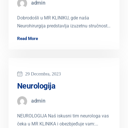
admin
Dobrodošli u MR KLINIKU, gde naša
Neurohirurgija predstavlja izuzetnu stručnost
u pružanju vrhunske hirurške nege za
Read More
neurološke izazove. Naš tim…
29 Decembra, 2023
Neurologija
admin
NEUROLOGIJA Naš iskusni tim neurologa vas
čeka u MR KLINIKA i obezbjeđuje vam: