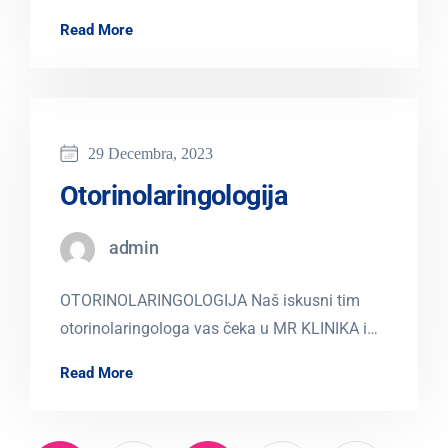
Specijalistički pregled; Kontrolni pregled;
Read More
Ultrazvuk krvnih sudova…
29 Decembra, 2023
Otorinolaringologija
admin
OTORINOLARINGOLOGIJA Naš iskusni tim
otorinolaringologa vas čeka u MR KLINIKA i
obezbjeđuje vam: Specijalistički pregled;
Read More
Audiološka dijagnostika; Vestibulološka
dijagnostika. Saznaj…