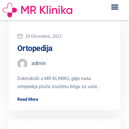
29 Decembra, 2023
Ortopedija
admin
Dobrodošli u MR KLINIKU, gdje naša
ortopedija pruža izuzetnu brigu za vaše
mišiće, kosti i zglobove. Naš tim stručnih
Read More
ortopeda…