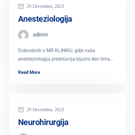
29 Decembra, 2023
Anesteziologija
admin
Dobrodošli u MR KLINIKU, gdje naša
anesteziologija predstavlja ključni deo tima
koji obezbjeđuje bezbolne i sigurne
Read More
medicinske procedure za naše…
29 Decembra, 2023
Neurohirurgija