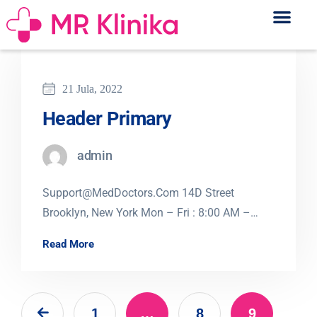
21 Jula, 2022
Header Primary
admin
Support@MedDoctors.Com 14D Street
Brooklyn, New York Mon – Fri : 8:00 AM –
7:00 PM Home Home 01 Home 02…
Read More
1
…
8
9