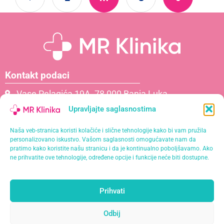
Kontakt podaci
Vase Pelagića 19A, 78 000 Banja Luka
066 061 000
Upravljajte saglasnostima
065 621 111
Naša veb-stranica koristi kolačiće i slične tehnologije kako bi vam pružila
info@mrklinika.ba
personalizovano iskustvo. Vašom saglasnosti omogućavate nam da
pratimo kako koristite našu stranicu i da je kontinualno poboljšavamo. Ako
Politika privatnosti
ne prihvatite ove tehnologije, određene opcije i funkcije neće biti dostupne.
Politika kolačića (EU)
Prihvati
Naša misija je pružiti personalizirane usluge s
najvišim standardima kvalitete u opuštajućem i
Odbij
profesionalnom okruženju.