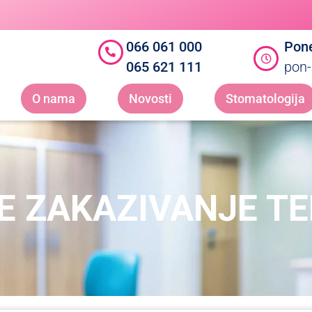
066 061 000
Pone
065 621 111
pon-
O nama
Novosti
Stomatologija
E ZAKAZIVANJE T