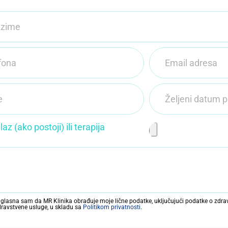
az (ako postoji) ili terapija
lasna sam da MR Klinika obrađuje moje lične podatke, uključujući podatke o zdrav
zdravstvene usluge, u skladu sa
Politikom privatnosti
.