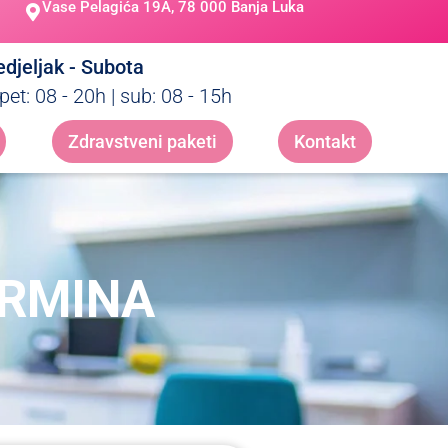
Vase Pelagića 19A, 78 000 Banja Luka
djeljak - Subota
pet: 08 - 20h | sub: 08 - 15h
Zdravstveni paketi
Kontakt
ERMINA