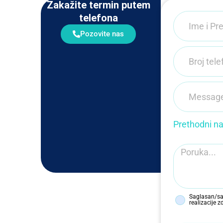
Zakažite termin putem
telefona
Pozovite nas
Prethodni nal
Saglasan/sag
realizacije 