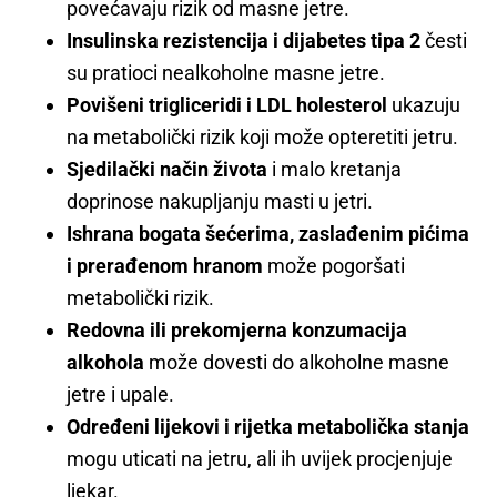
povećavaju rizik od masne jetre.
Insulinska rezistencija i dijabetes tipa 2
česti
su pratioci nealkoholne masne jetre.
Povišeni trigliceridi i LDL holesterol
ukazuju
na metabolički rizik koji može opteretiti jetru.
Sjedilački način života
i malo kretanja
doprinose nakupljanju masti u jetri.
Ishrana bogata šećerima, zaslađenim pićima
i prerađenom hranom
može pogoršati
metabolički rizik.
Redovna ili prekomjerna konzumacija
alkohola
može dovesti do alkoholne masne
jetre i upale.
Određeni lijekovi i rijetka metabolička stanja
mogu uticati na jetru, ali ih uvijek procjenjuje
ljekar.