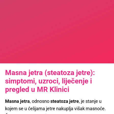
Masna jetra (steatoza jetre):
simptomi, uzroci, liječenje i
pregled u MR Klinici
Masna jetra
, odnosno
steatoza jetre
, je stanje u
kojem se u ćelijama jetre nakuplja višak masnoće.