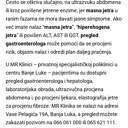
Često se otkriva slučajno, na ultrazvuku abdomena
ili kroz povišene jetrene enzime, jer
masna jetra
u
ranim fazama ne mora davati jasne simptome. Ako
već imate nalaz “
masna jetra
”, “
hiperehogena
jetra
” ili povišen ALT, AST ili GGT,
pregled
gastroenterologa
može pomoći da se procijeni
rizik, objasni nalaz i odredi plan daljeg praćenja.
U MR Klinici – privatnoj specijalističkoj poliklinici u
centru Banje Luke – pacijentima su dostupni
pregled gastroenterologa i hepatologa,
laboratorijska obrada, ultrazvučna procjena
abdomena i, po procjeni ljekara, elastografija jetre
za procjenu fibroze. MR Klinika se nalazi na adresi
Vase Pelagića 19A, Banja Luka, a pregled možete
zakazati pozivom na 066 061 000 ili 065 621 111.