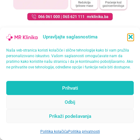
Upravljajte saglasnostima
066 061 000
Naša veb-stranica koristi kolačiće i slične tehnologije kako bi vam pružila
065 621 111
personalizovano iskustvo. Vašom saglasnosti omogućavate nam da
pratimo kako koristite našu stranicu i da je kontinualno poboljšavamo. Ako
Online zakazivanje
ne prihvatite ove tehnologije, određene opcije i funkcije neće biti dostupne.
Da li je masna jetra opasna?
Prihvati
Masna jetra nije uvijek opasna u smislu da svaka
osoba odmah ima ozbiljno oštećenje jetre.
Odbij
Međutim, nije tačno ni da je uvijek bezazlena. Kod
Prikaži podešavanja
dijela pacijenata, posebno kada postoje dijabetes,
gojaznost, povišene masnoće u krvi, alkohol ili
Politika kolačića
Politika privatnosti
Open
dugotrajno povišeni enzimi, masna jetra može
chaty