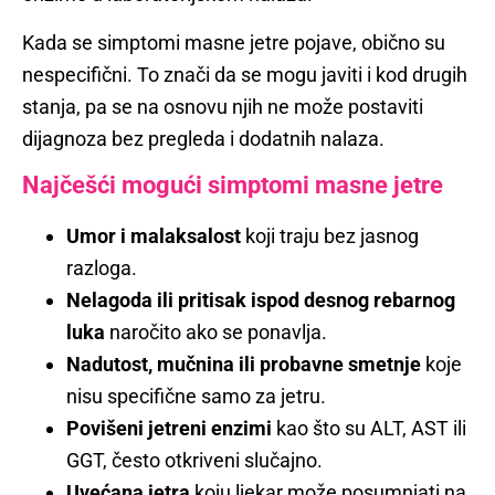
Kada se simptomi masne jetre pojave, obično su
nespecifični. To znači da se mogu javiti i kod drugih
stanja, pa se na osnovu njih ne može postaviti
dijagnoza bez pregleda i dodatnih nalaza.
Najčešći mogući simptomi masne jetre
Umor i malaksalost
koji traju bez jasnog
razloga.
Nelagoda ili pritisak ispod desnog rebarnog
luka
naročito ako se ponavlja.
Nadutost, mučnina ili probavne smetnje
koje
nisu specifične samo za jetru.
Povišeni jetreni enzimi
kao što su ALT, AST ili
GGT, često otkriveni slučajno.
Uvećana jetra
koju ljekar može posumnjati na