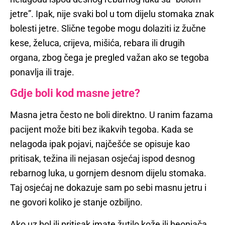
jetre”. Ipak, nije svaki bol u tom dijelu stomaka znak
bolesti jetre. Slične tegobe mogu dolaziti iz žučne
kese, želuca, crijeva, mišića, rebara ili drugih
organa, zbog čega je pregled važan ako se tegoba
ponavlja ili traje.
Gdje boli kod masne jetre?
Masna jetra često ne boli direktno. U ranim fazama
pacijent može biti bez ikakvih tegoba. Kada se
nelagoda ipak pojavi, najčešće se opisuje kao
pritisak, težina ili nejasan osjećaj ispod desnog
rebarnog luka, u gornjem desnom dijelu stomaka.
Taj osjećaj ne dokazuje sam po sebi masnu jetru i
ne govori koliko je stanje ozbiljno.
Ako uz bol ili pritisak imate žutilo kože ili beonjača,