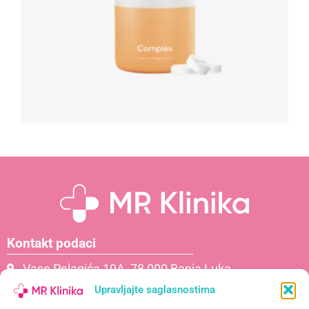
Kontakt podaci
Vase Pelagića 19A, 78 000 Banja Luka
066 061 000
Upravljajte saglasnostima
065 621 111