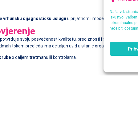
Naša veb-stranica
iskustvo. Vašom 
je
vrhunsku dijagnostičku uslugu
u prijatnom i modernom okruženju.
je kontinualno po
ovjerenje
neće biti dostupn
a potvrđuje svoju posvećenost kvalitetu, preciznosti i sigurnosti pa
r odmah tokom pregleda ima detaljan uvid u stanje organa.
Prihv
poruke
o daljem tretmanu ili kontrolama.
počinje kvalitetnim ultrazvukom.
ti i pouzdanosti u svakodnevnoj praksi. Bilo da se radi o preventivnom p
linici.
nost našeg tima.