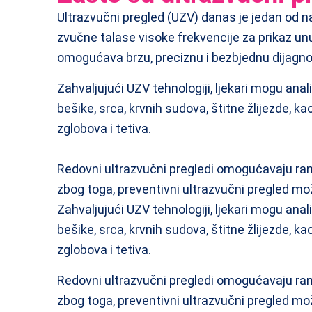
Ultrazvučni pregled (UZV) danas je jedan od n
zvučne talase visoke frekvencije za prikaz unut
omogućava brzu, preciznu i bezbjednu dijagno
Zahvaljujući UZV tehnologiji, ljekari mogu anal
bešike, srca, krvnih sudova, štitne žlijezde, k
zglobova i tetiva.
Redovni ultrazvučni pregledi omogućavaju ra
zbog toga, preventivni ultrazvučni pregled mož
Zahvaljujući UZV tehnologiji, ljekari mogu anal
bešike, srca, krvnih sudova, štitne žlijezde, k
zglobova i tetiva.
Redovni ultrazvučni pregledi omogućavaju ra
zbog toga, preventivni ultrazvučni pregled mož