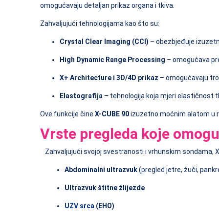
omogućavaju detaljan prikaz organa i tkiva.
Zahvaljujući tehnologijama kao što su:
Crystal Clear Imaging (CCI)
– obezbjeđuje izuzetno
High Dynamic Range Processing
– omogućava preci
X+ Architecture i 3D/4D prikaz
– omogućavaju trodi
Elastografija
– tehnologija koja mjeri elastičnost 
Ove funkcije čine
X-CUBE 90
izuzetno moćnim alatom u ruka
Vrste pregleda koje omog
Zahvaljujući svojoj svestranosti i vrhunskim sondama, X
Abdominalni ultrazvuk
(pregled jetre, žuči, pank
Ultrazvuk štitne žlijezde
UZV srca
(EHO)