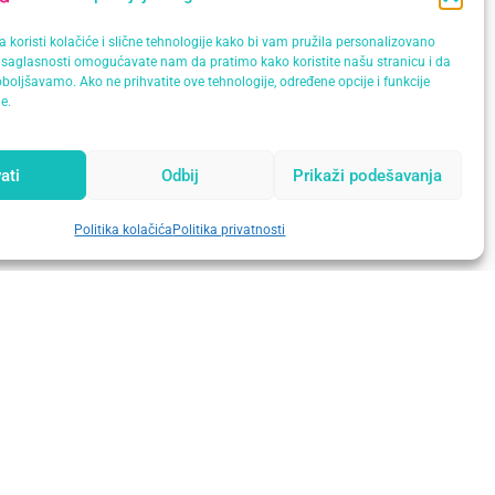
 koristi kolačiće i slične tehnologije kako bi vam pružila personalizovano
saglasnosti omogućavate nam da pratimo kako koristite našu stranicu i da
boljšavamo. Ako ne prihvatite ove tehnologije, određene opcije i funkcije
e.
cijenata. Ova savremena tehnologija omogućava ne samo
ati
Odbij
Prikaži podešavanja
Politika kolačića
Politika privatnosti
regledu ili dijagnostici već postojećih tegoba, ovaj