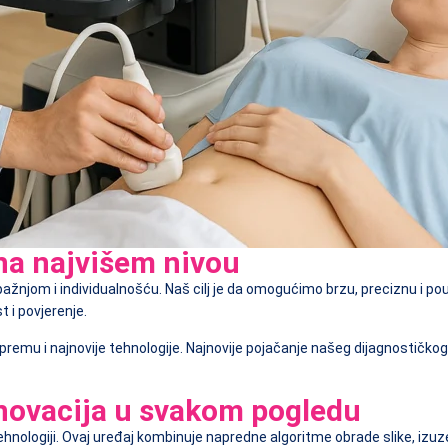
 na najvišem nivou
njom i individualnošću. Naš cilj je da omogućimo brzu, preciznu i pou
t i povjerenje.
emu i najnovije tehnologije. Najnovije pojačanje našeg dijagnostičkog
inovacija u svakom pogledu
hnologiji. Ovaj uređaj kombinuje napredne algoritme obrade slike, izuze