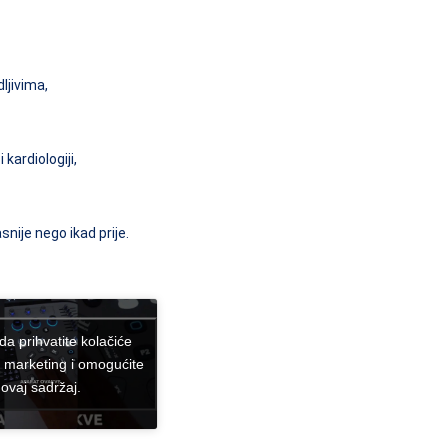
ljivima,
kardiologiji,
nije nego ikad prije.
 da prihvatite kolačiće
e marketing i omogućite
ovaj sadržaj.