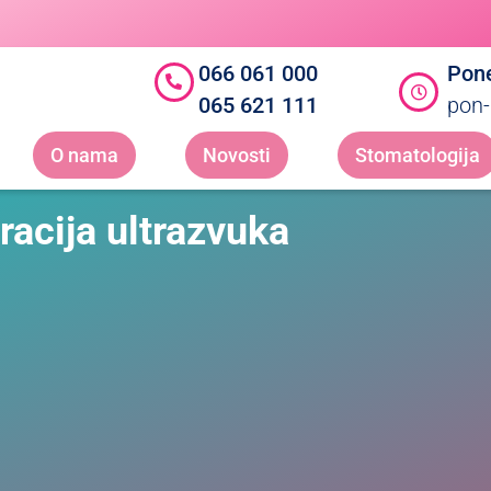
066 061 000
Pone
065 621 111
pon-
O nama
Novosti
Stomatologija
acija ultrazvuka