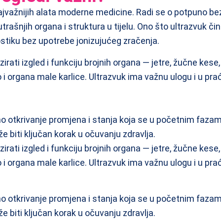
ajvažnijih alata moderne medicine. Radi se o potpuno bezb
rašnjih organa i struktura u tijelu. Ono što ultrazvuk či
stiku bez upotrebe jonizujućeg zračenja.
izirati izgled i funkciju brojnih organa — jetre, žučne k
ao i organa male karlice. Ultrazvuk ima važnu ulogu i u pra
no otkrivanje promjena i stanja koja se u početnim faz
e biti ključan korak u očuvanju zdravlja.
izirati izgled i funkciju brojnih organa — jetre, žučne k
ao i organa male karlice. Ultrazvuk ima važnu ulogu i u pra
no otkrivanje promjena i stanja koja se u početnim faz
e biti ključan korak u očuvanju zdravlja.