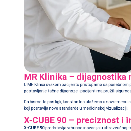
MR Klinika – dijagnostika
U MR Klinici svakom pacijentu pristupamo sa posebnom paž
postavljanje tačne dijagnoze i pacijentima pružili sigurnos
Da bismo to postigli, konstantno ulažemo u savremenu opr
koji postavlja nove standarde u medicinskoj vizualizaciji.
X-CUBE 90 – preciznost i 
X-CUBE 90
predstavlja vrhunac inovacija u ultrazvučnoj te