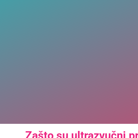
Zašto su ultrazvučni p