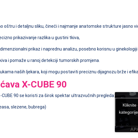
 oštru i detaljnu sliku, čineći i najmanje anatomske strukture jasno vid
zno prikazivanje razlika u gustini tkiva,
menzionalni prikaz i naprednu analizu, posebno korisnu u ginekologiji i 
tkiva i pomaže u ranoj detekciji tumorskih promjena.
ma naših ljekara, koji mogu postaviti preciznu dijagnozu brže i efikas
ućava X-CUBE 90
-CUBE 90 se koristi za širok spektar ultrazvučnih pregleda:
Kliknite
reasa, slezene, bubrega)
kategorij