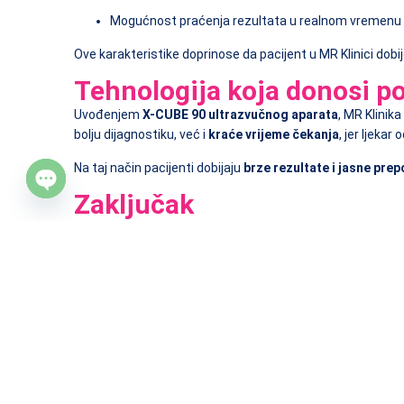
Mogućnost praćenja rezultata u realnom vremenu
Ove karakteristike doprinose da pacijent u MR Klinici dobi
Tehnologija koja donosi p
Uvođenjem
X-CUBE 90 ultrazvučnog aparata
, MR Klinik
bolju dijagnostiku, već i
kraće vrijeme čekanja
, jer ljeka
Na taj način pacijenti dobijaju
brze rezultate i jasne pre
Zaključak
Open
chaty
Savremena medicina počiva na tačnoj dijagnostici, a ona 
Uz
X-CUBE 90
, MR Klinika donosi novu dimenziju preciznos
uređaj pruža maksimalnu sigurnost, detaljnost i brzinu.
Ultrazvučni pregledi dostupni su svakodnevno u MR K
Vaše zdravlje zaslužuje najmoderniju tehnologiju i struč