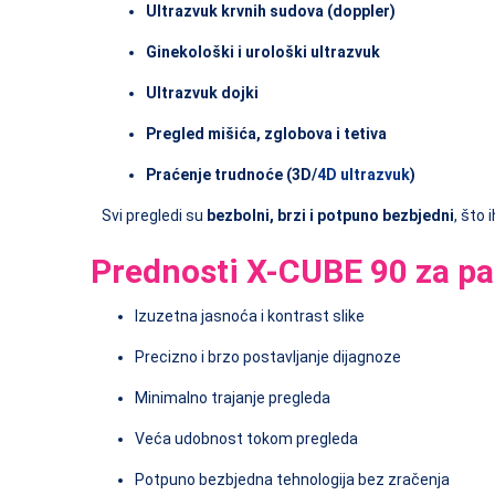
Ultrazvuk krvnih sudova (doppler)
Ginekološki i urološki ultrazvuk
Ultrazvuk dojki
Pregled mišića, zglobova i tetiva
Praćenje trudnoće (3D/
4D ultrazvuk
)
Svi pregledi su
bezbolni, brzi i potpuno bezbjedni
, što 
Prednosti X-CUBE 90 za pa
Izuzetna jasnoća i kontrast slike
Precizno i brzo postavljanje dijagnoze
Minimalno trajanje pregleda
Veća udobnost tokom pregleda
Potpuno bezbjedna tehnologija bez zračenja