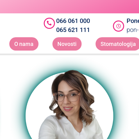
066 061 000
Pone
065 621 111
pon-
O nama
Novosti
Stomatologija