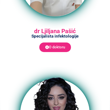
dr Ljiljana Pašić
Specijalista infektologije
O doktoru