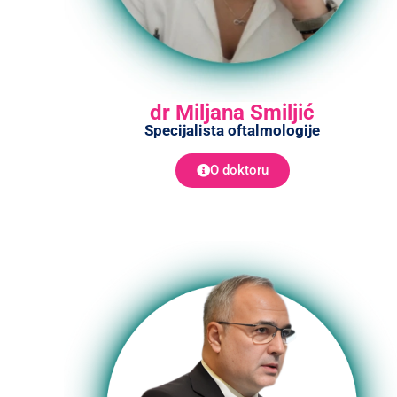
dr Miljana Smiljić
Specijalista oftalmologije
O doktoru