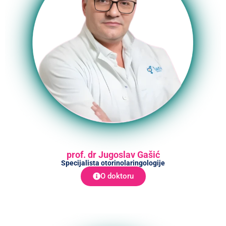
prof. dr Jugoslav Gašić
Specijalista otorinolaringologije
O doktoru