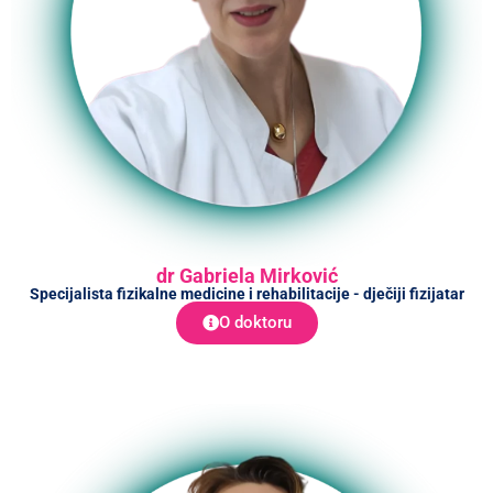
dr Gabriela Mirković
Specijalista fizikalne medicine i rehabilitacije - dječiji fizijatar
O doktoru