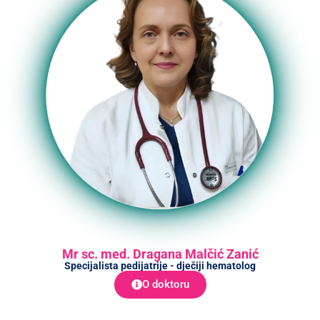
Mr sc. med. Dragana Malčić Zanić
Specijalista pedijatrije - dječiji hematolog
O doktoru