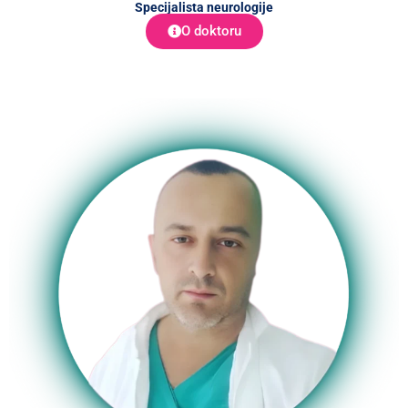
Specijalista neurologije
O doktoru