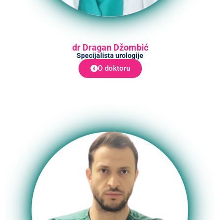
dr Dragan Džombić
Specijalista urologije
O doktoru