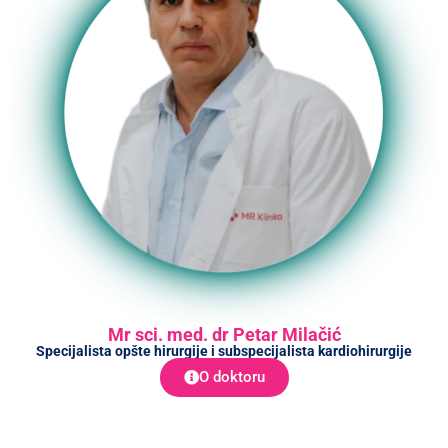
Mr sci. med. dr Petar Milačić
Specijalista opšte hirurgije i subspecijalista kardiohirurgije
O doktoru