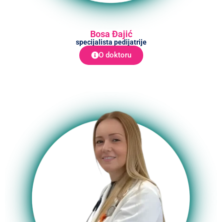
Bosa Đajić
specijalista pedijatrije
O doktoru