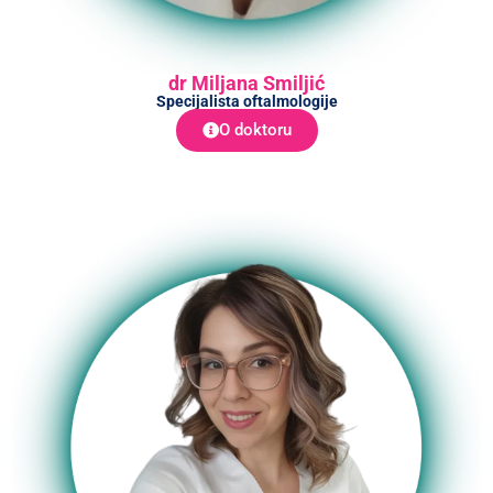
dr Miljana Smiljić
Specijalista oftalmologije
O doktoru