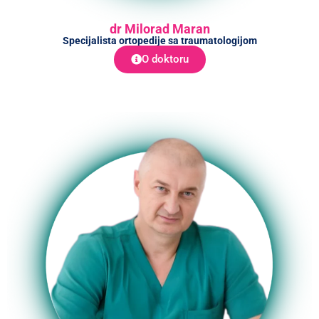
dr Milorad Maran
Specijalista ortopedije sa traumatologijom
O doktoru