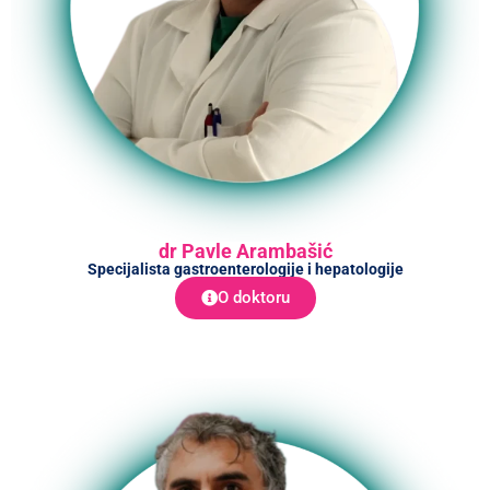
dr Pavle Arambašić
Specijalista gastroenterologije i hepatologije
O doktoru