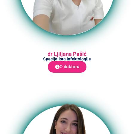
dr Ljiljana Pašić
Specijalista infektologije
O doktoru