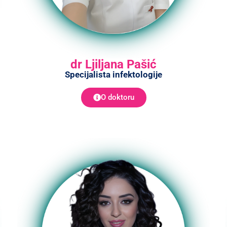
dr Ljiljana Pašić
Specijalista infektologije
O doktoru