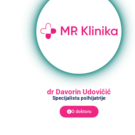
dr Davorin Udovičić
Specijalista psihijatrije
O doktoru