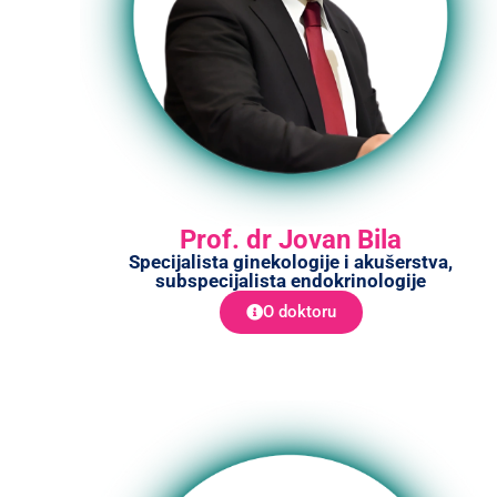
Prof. dr Jovan Bila
Specijalista ginekologije i akušerstva,
subspecijalista endokrinologije
O doktoru