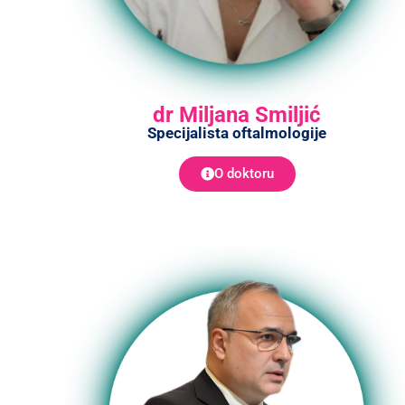
dr Miljana Smiljić
Specijalista oftalmologije
O doktoru