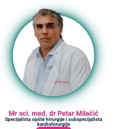
Mr sci. med. dr Petar Milačić
Specijalista opšte hirurgije i subspecijalista
kardiohirurgije