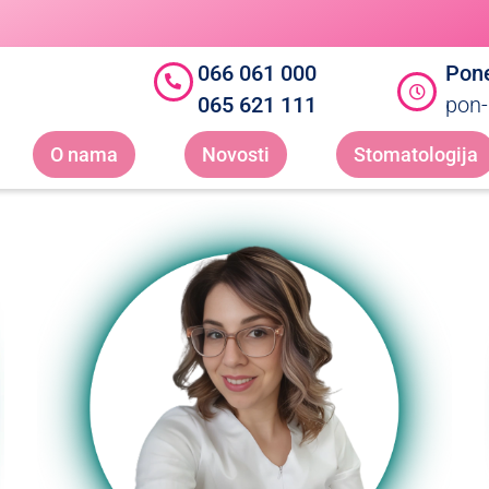
066 061 000
Pone
065 621 111
pon-
O nama
Novosti
Stomatologija