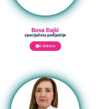
Bosa Đajić
specijalista pedijatrije
O doktoru