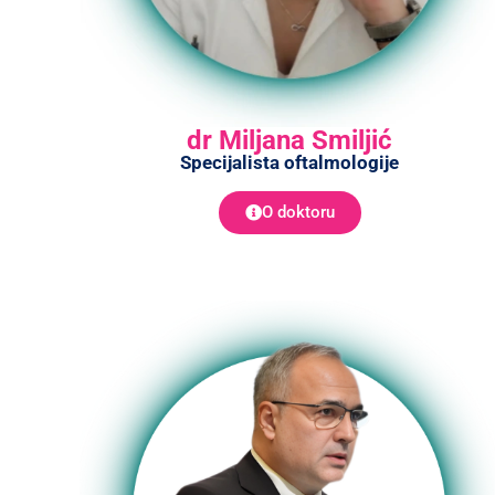
dr Miljana Smiljić
Specijalista oftalmologije
O doktoru