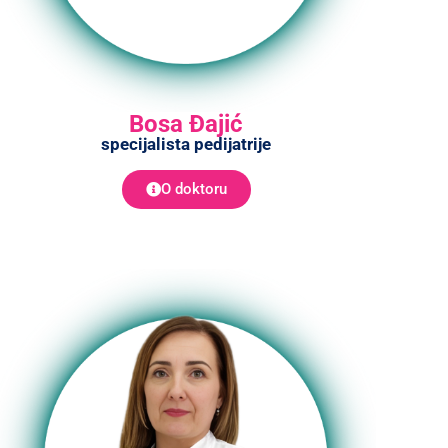
Bosa Đajić
specijalista pedijatrije
O doktoru