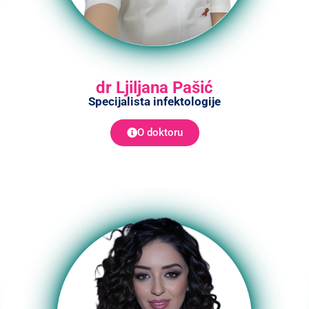
dr Ljiljana Pašić
Specijalista infektologije
O doktoru