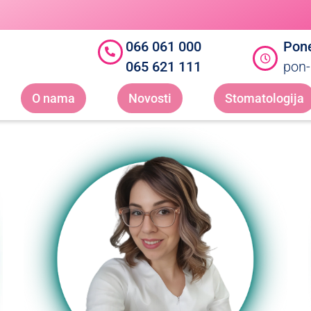
066 061 000
Pone
065 621 111
pon-
O nama
Novosti
Stomatologija