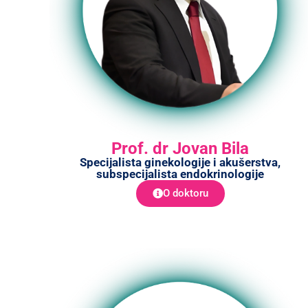
Prof. dr Jovan Bila
Specijalista ginekologije i akušerstva,
subspecijalista endokrinologije
O doktoru