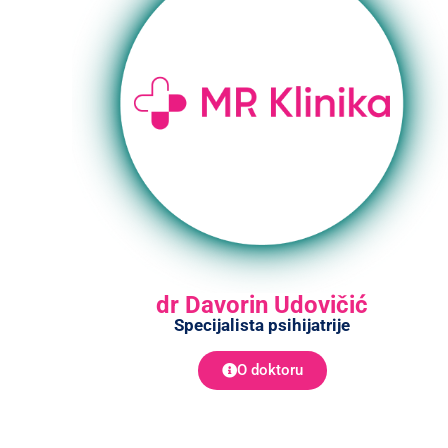
dr Davorin Udovičić
Specijalista psihijatrije
O doktoru