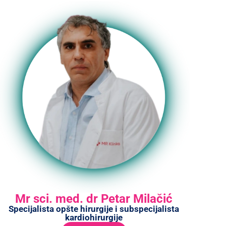
Mr sci. med. dr Petar Milačić
Specijalista opšte hirurgije i subspecijalista
kardiohirurgije