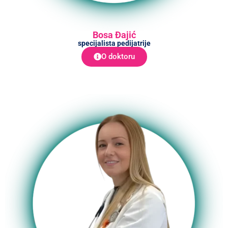
Bosa Đajić
specijalista pedijatrije
O doktoru