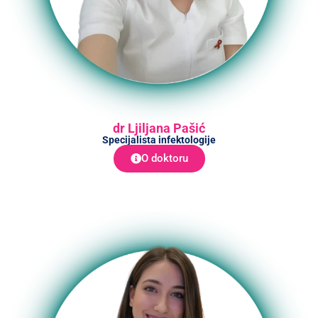
dr Ljiljana Pašić
Specijalista infektologije
O doktoru