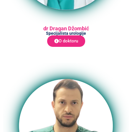
dr Dragan Džombić
Specijalista urologije
O doktoru