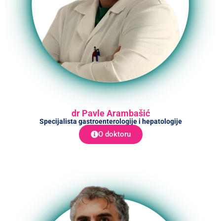
dr Pavle Arambašić
Specijalista gastroenterologije i hepatologije
O doktoru