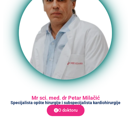
Mr sci. med. dr Petar Milačić
Specijalista opšte hirurgije i subspecijalista kardiohirurgije
O doktoru