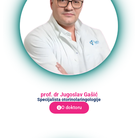
prof. dr Jugoslav Gašić
Specijalista otorinolaringologije
O doktoru