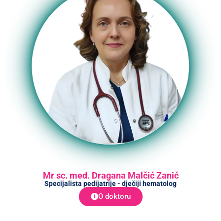
Mr sc. med. Dragana Malčić Zanić
Specijalista pedijatrije - dječiji hematolog
O doktoru