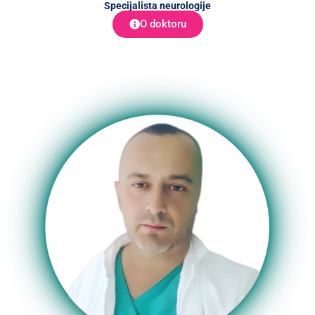
Specijalista neurologije
O doktoru