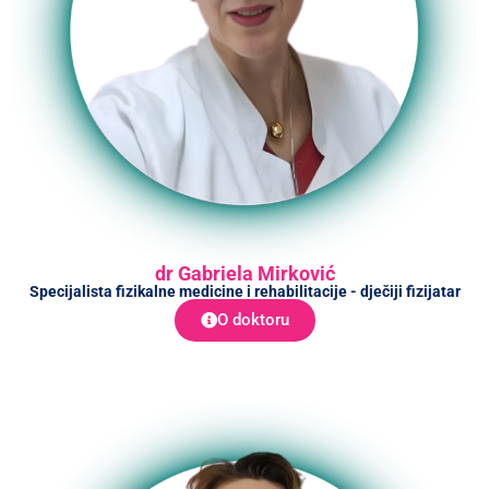
dr Gabriela Mirković
Specijalista fizikalne medicine i rehabilitacije - dječiji fizijatar
O doktoru