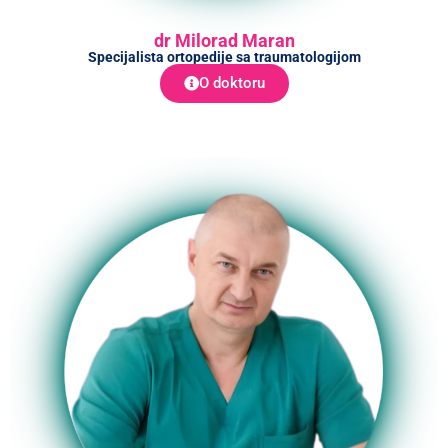
dr Milorad Maran
Specijalista ortopedije sa traumatologijom
O doktoru