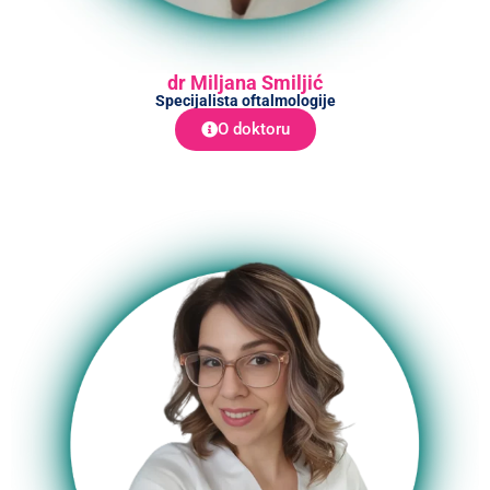
dr Miljana Smiljić
Specijalista oftalmologije
O doktoru