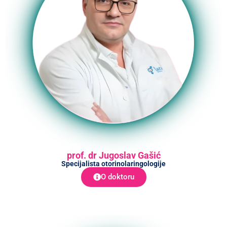
prof. dr Jugoslav Gašić
Specijalista otorinolaringologije
O doktoru