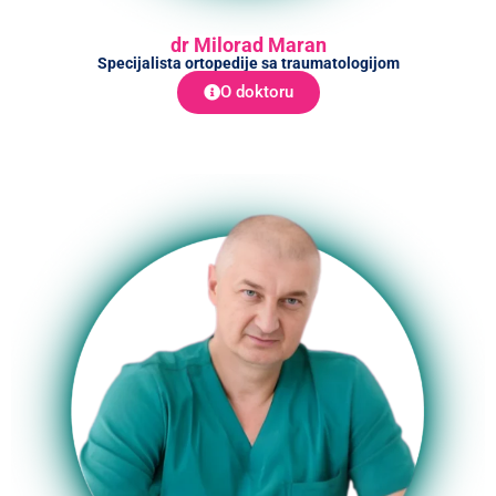
dr Milorad Maran
Specijalista ortopedije sa traumatologijom
O doktoru