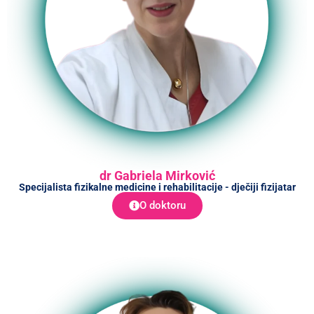
dr Gabriela Mirković
Specijalista fizikalne medicine i rehabilitacije - dječiji fizijatar
O doktoru