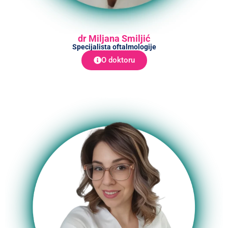
dr Miljana Smiljić
Specijalista oftalmologije
O doktoru