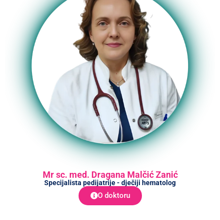
Mr sc. med. Dragana Malčić Zanić
Specijalista pedijatrije - dječiji hematolog
O doktoru