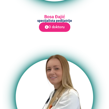
Bosa Đajić
specijalista pedijatrije
O doktoru