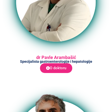
dr Pavle Arambašić
Specijalista gastroenterologije i hepatologije
O doktoru