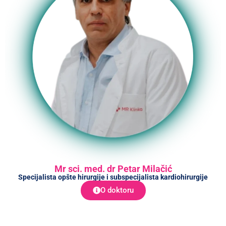
Mr sci. med. dr Petar Milačić
Specijalista opšte hirurgije i subspecijalista kardiohirurgije
O doktoru