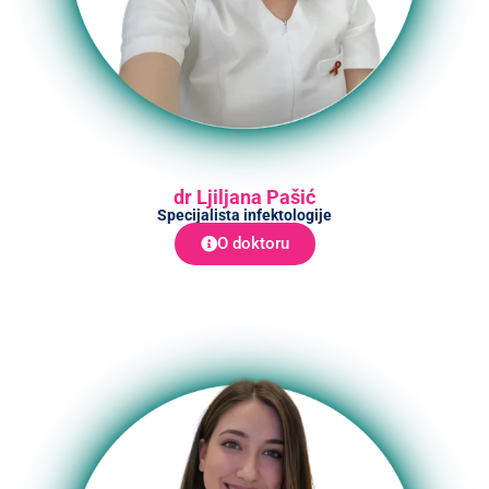
dr Ljiljana Pašić
Specijalista infektologije
O doktoru