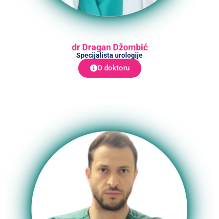
dr Dragan Džombić
Specijalista urologije
O doktoru