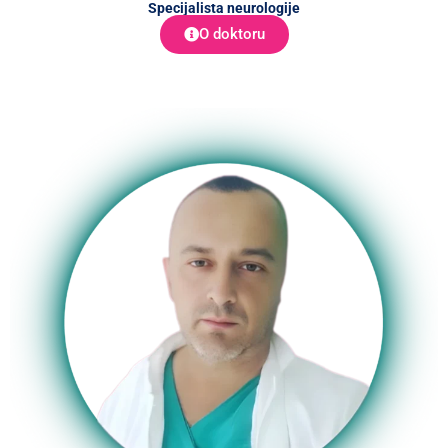
Specijalista neurologije
O doktoru