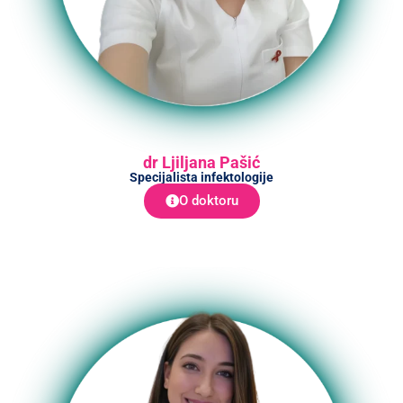
dr Ljiljana Pašić
Specijalista infektologije
O doktoru