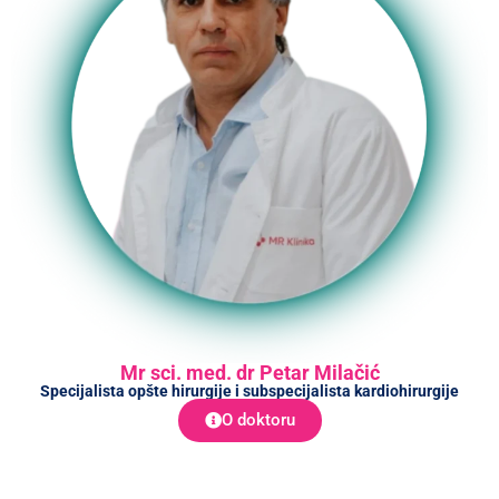
Mr sci. med. dr Petar Milačić
Specijalista opšte hirurgije i subspecijalista kardiohirurgije
O doktoru