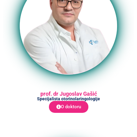
prof. dr Jugoslav Gašić
Specijalista otorinolaringologije
O doktoru