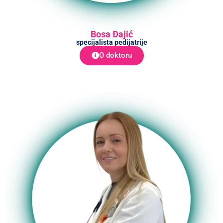
Bosa Đajić
specijalista pedijatrije
O doktoru