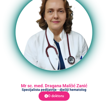
Mr sc. med. Dragana Malčić Zanić
Specijalista pedijatrije - dječiji hematolog
O doktoru