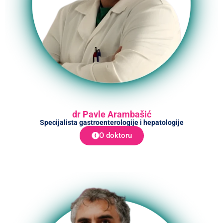
dr Pavle Arambašić
Specijalista gastroenterologije i hepatologije
O doktoru