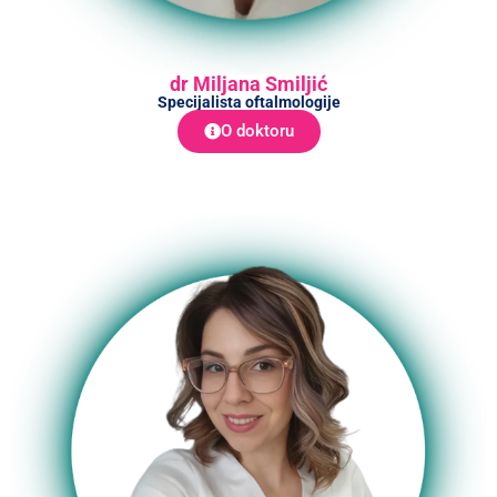
dr Miljana Smiljić
Specijalista oftalmologije
O doktoru