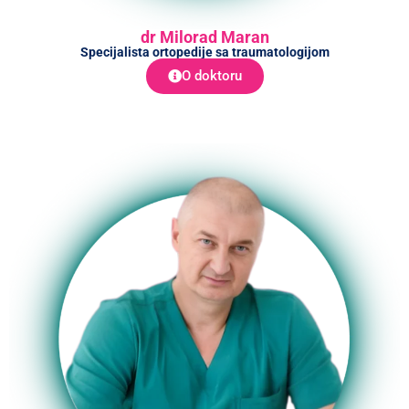
dr Milorad Maran
Specijalista ortopedije sa traumatologijom
O doktoru