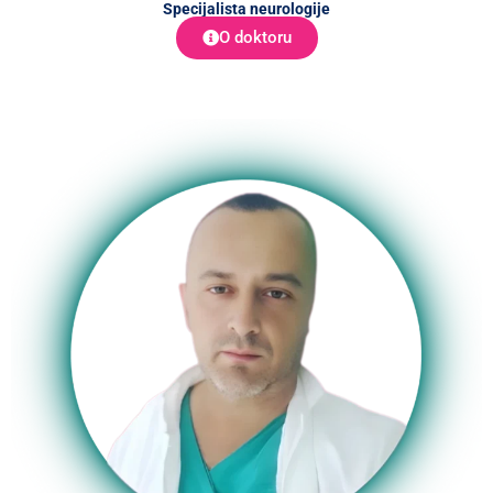
Specijalista neurologije
O doktoru