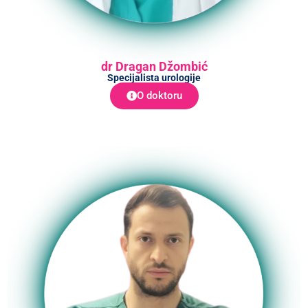
dr Dragan Džombić
Specijalista urologije
O doktoru