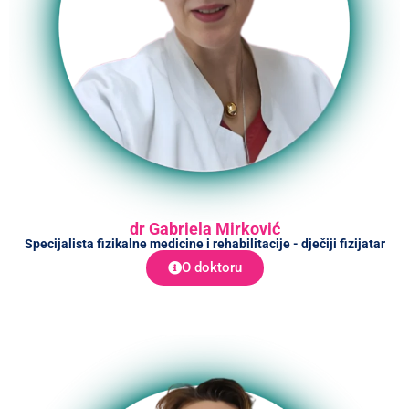
dr Gabriela Mirković
Specijalista fizikalne medicine i rehabilitacije - dječiji fizijatar
O doktoru