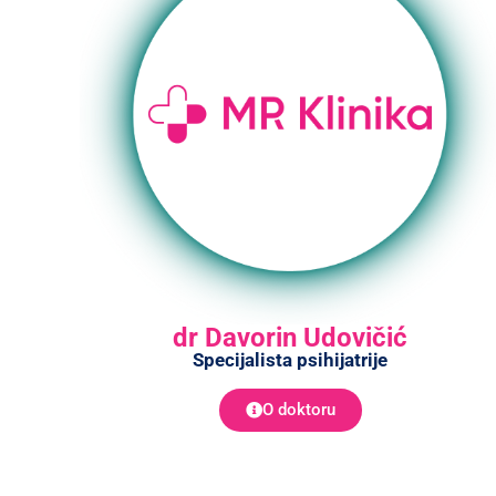
dr Davorin Udovičić
Specijalista psihijatrije
O doktoru