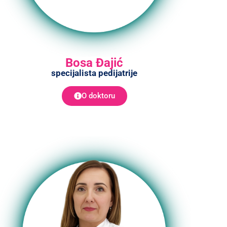
Bosa Đajić
specijalista pedijatrije
O doktoru