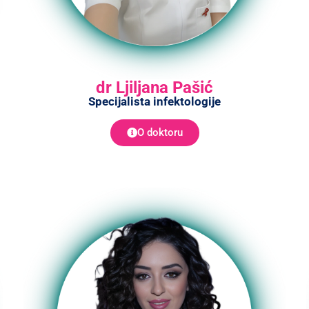
dr Ljiljana Pašić
Specijalista infektologije
O doktoru