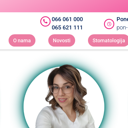
066 061 000
Pone
065 621 111
pon-
O nama
Novosti
Stomatologija