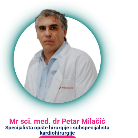
Mr sci. med. dr Petar Milačić
Specijalista opšte hirurgije i subspecijalista
kardiohirurgije