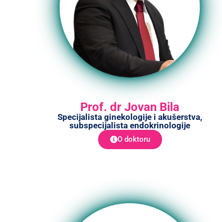
Prof. dr Jovan Bila
Specijalista ginekologije i akušerstva,
subspecijalista endokrinologije
O doktoru