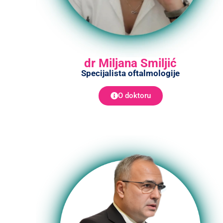
dr Miljana Smiljić
Specijalista oftalmologije
O doktoru