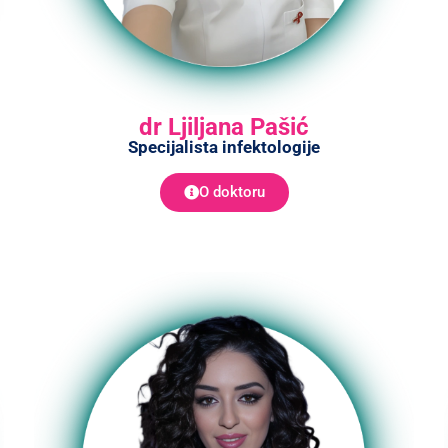
dr Ljiljana Pašić
Specijalista infektologije
O doktoru