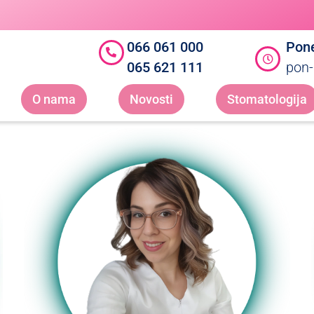
066 061 000
Pone
065 621 111
pon-
O nama
Novosti
Stomatologija