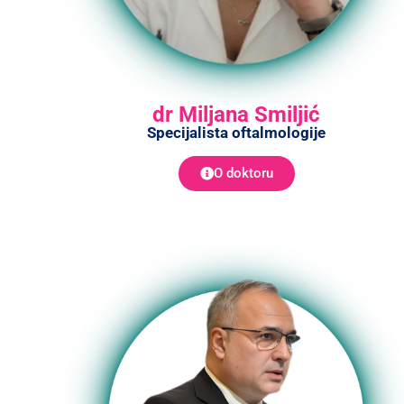
dr Miljana Smiljić
Specijalista oftalmologije
O doktoru