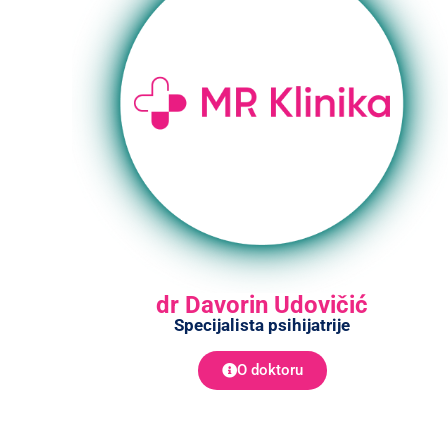
dr Davorin Udovičić
Specijalista psihijatrije
O doktoru