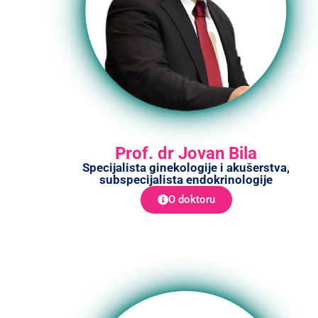
Prof. dr Jovan Bila
Specijalista ginekologije i akušerstva,
subspecijalista endokrinologije
O doktoru