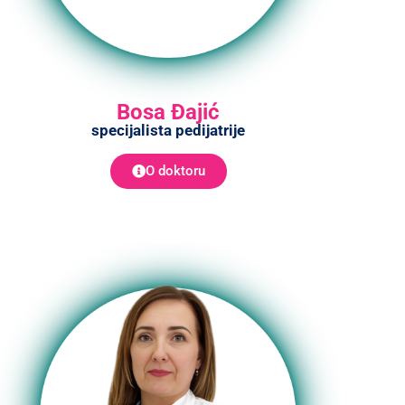
Bosa Đajić
specijalista pedijatrije
O doktoru