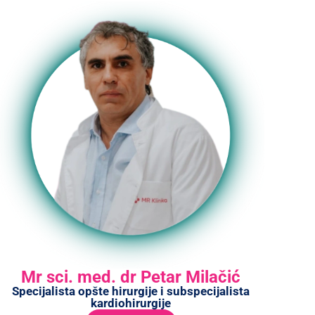
Mr sci. med. dr Petar Milačić
Specijalista opšte hirurgije i subspecijalista
kardiohirurgije