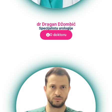
dr Dragan Džombić
Specijalista urologije
O doktoru