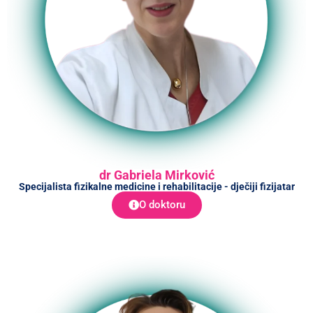
dr Gabriela Mirković
Specijalista fizikalne medicine i rehabilitacije - dječiji fizijatar
O doktoru