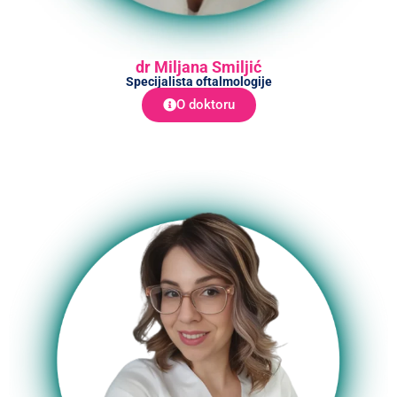
dr Miljana Smiljić
Specijalista oftalmologije
O doktoru