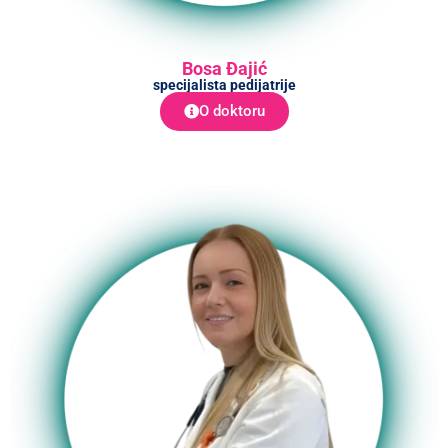
Bosa Đajić
specijalista pedijatrije
O doktoru