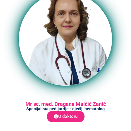
Mr sc. med. Dragana Malčić Zanić
Specijalista pedijatrije - dječiji hematolog
O doktoru