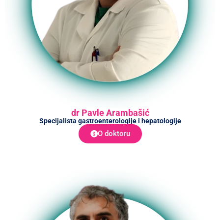
dr Pavle Arambašić
Specijalista gastroenterologije i hepatologije
O doktoru