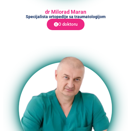
dr Milorad Maran
Specijalista ortopedije sa traumatologijom
O doktoru