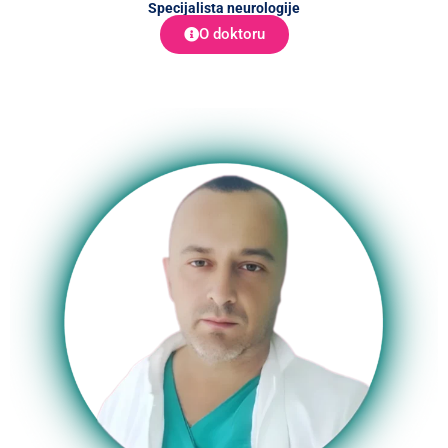
Specijalista neurologije
O doktoru