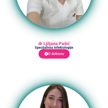
dr Ljiljana Pašić
Specijalista infektologije
O doktoru