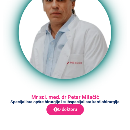
Mr sci. med. dr Petar Milačić
Specijalista opšte hirurgije i subspecijalista kardiohirurgije
O doktoru