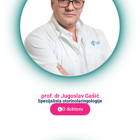
prof. dr Jugoslav Gašić
Specijalista otorinolaringologije
O doktoru