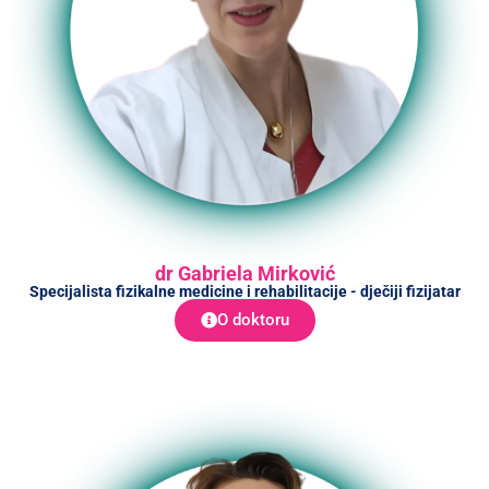
dr Gabriela Mirković
Specijalista fizikalne medicine i rehabilitacije - dječiji fizijatar
O doktoru