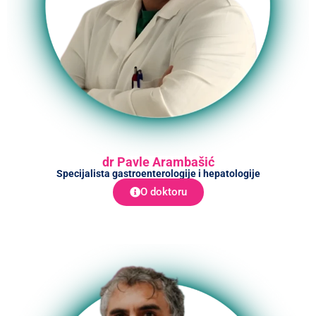
dr Pavle Arambašić
Specijalista gastroenterologije i hepatologije
O doktoru