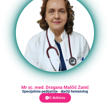
Mr sc. med. Dragana Malčić Zanić
Specijalista pedijatrije - dječiji hematolog
O doktoru