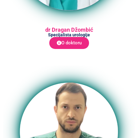
dr Dragan Džombić
Specijalista urologije
O doktoru