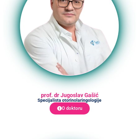
prof. dr Jugoslav Gašić
Specijalista otorinolaringologije
O doktoru