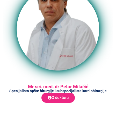
Mr sci. med. dr Petar Milačić
Specijalista opšte hirurgije i subspecijalista kardiohirurgije
O doktoru