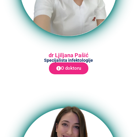
dr Ljiljana Pašić
Specijalista infektologije
O doktoru