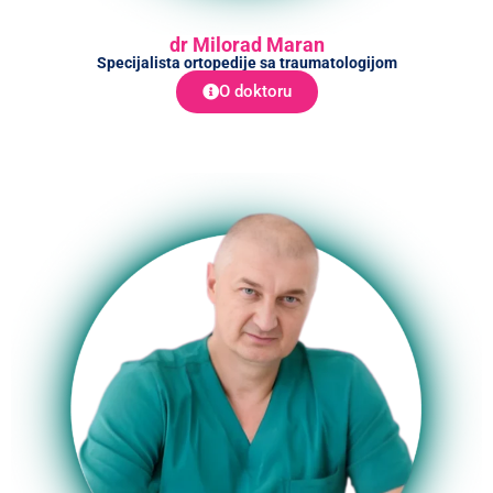
dr Milorad Maran
Specijalista ortopedije sa traumatologijom
O doktoru