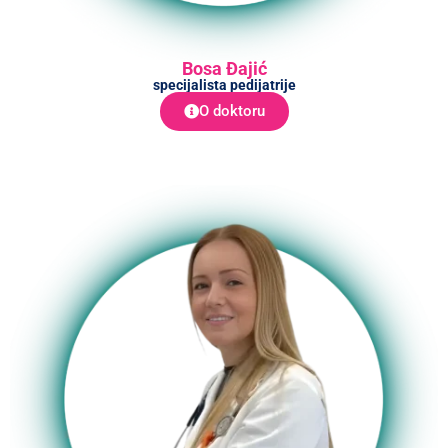
Bosa Đajić
specijalista pedijatrije
O doktoru