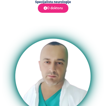
Specijalista neurologije
O doktoru