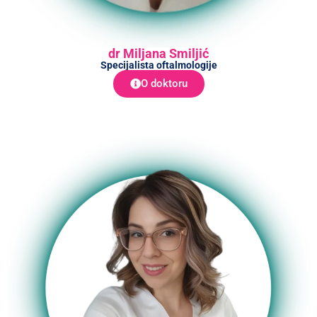
dr Miljana Smiljić
Specijalista oftalmologije
O doktoru