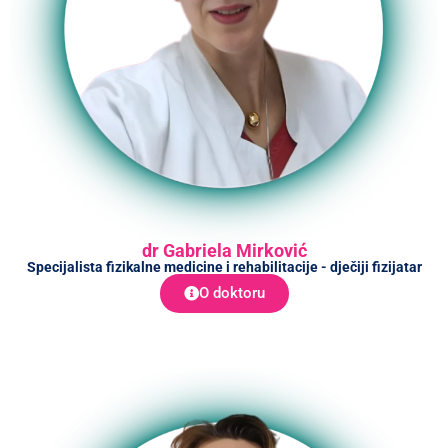
dr Gabriela Mirković
Specijalista fizikalne medicine i rehabilitacije - dječiji fizijatar
O doktoru