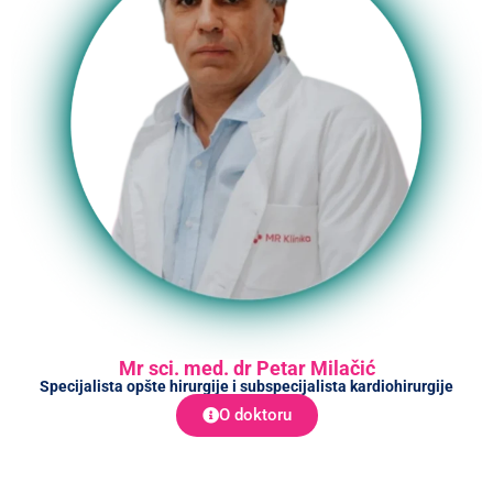
Mr sci. med. dr Petar Milačić
Specijalista opšte hirurgije i subspecijalista kardiohirurgije
O doktoru