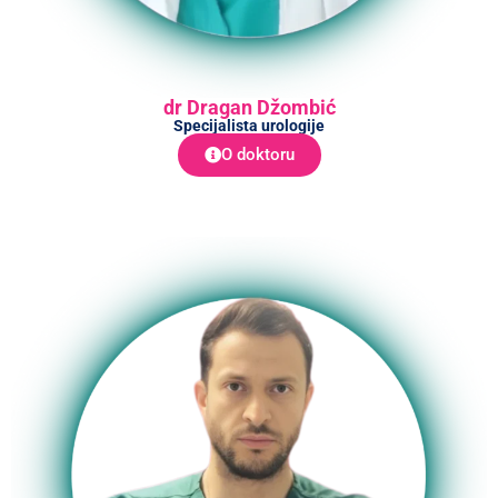
dr Dragan Džombić
Specijalista urologije
O doktoru