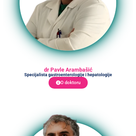
dr Pavle Arambašić
Specijalista gastroenterologije i hepatologije
O doktoru