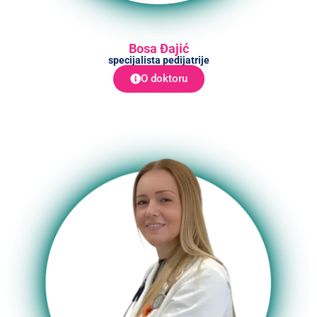
Bosa Đajić
specijalista pedijatrije
O doktoru