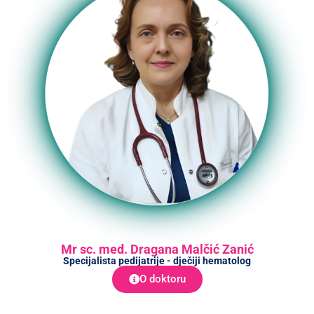
Mr sc. med. Dragana Malčić Zanić
Specijalista pedijatrije - dječiji hematolog
O doktoru