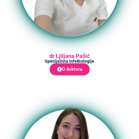
dr Ljiljana Pašić
Specijalista infektologije
O doktoru