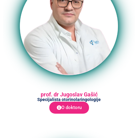
prof. dr Jugoslav Gašić
Specijalista otorinolaringologije
O doktoru