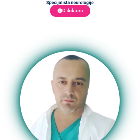
Specijalista neurologije
O doktoru