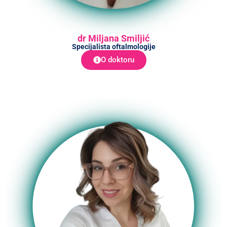
dr Miljana Smiljić
Specijalista oftalmologije
O doktoru